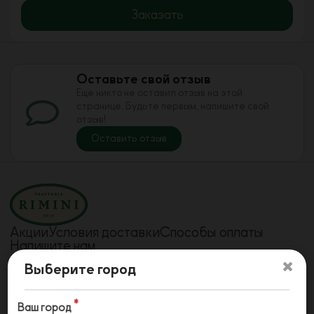
Заказать
Оставьте свой отзыв
Еще никто не оставил отзыв на этой
странице. Будьте первым, напишите свой
отзыв!
Оставить отзыв
Акции
Условия доставки
Способы оплаты
Напишите нам
Телефон
Телефон
Выберите город
78442240908
78442241715
Телефон
79610733757
Ваш город