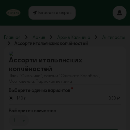
Выберите адрес
Главная
Архив
Архив Калинина
Антипасты
Ассорти итальянских копчёностей
Ассорти итальянских
копчёностей
Шпек “Симонини”, салями “Спьяната Колабро”,
Мортаделла, Пармская ветчина
Выберите один из вариантов
140 г
830
Выберите количество
1