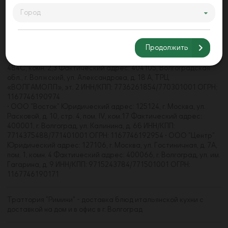
Город
• ООО "Акварель" Юридический адрес: 125368, г. Москва, ул.
Барышиха, д. 21, пом. 4/1 Фактический адрес: 400062, г.
Волгоград, пр-кт Университетский, д. 107 ИНН/КПП:
Продолжить
7733271660/773301001 • ООО "Волгамолл" Юридический
адрес: 123112, г. Москва, наб. Пресненская, д. 8, стр. 1, пом.
484С, комн. 2,3 Фактический адрес: 404105, Волгоградская
обл., г. Волжский, ул. Александрова, д. 18 А, ТРЦ
«ВОЛГАМОЛЛ», эт. 2 ИНН/КПП: 7736261854/770301001 ОГРН:
1167746190974
• ООО "Восток" Юридический адрес: 125124, г. Москва, ул.
Расковой, д. 10, стр. 4, пом. IV, ком.17 Фактический адрес:
400001, г. Волгоград, ул. Калинина, д. 6б ИНН/КПП:
7714375488/771401001 ОГРН: 1167746192954 • ООО "Центр"
Юридический адрес: 127106, г. Москва, ул. Гостиничная, д. 7А,
пом. 1, комн. 4 Фактический адрес: 400066, г. Волгоград, ул. им.
Гагарина, д. 9 ИНН/КПП: 9715243784/771501001 ОГРН:
1167746190171
Траттория "Римини" - доставка блюд итальянской кухни с
доставкой на дом и в офис в г. Волгоград