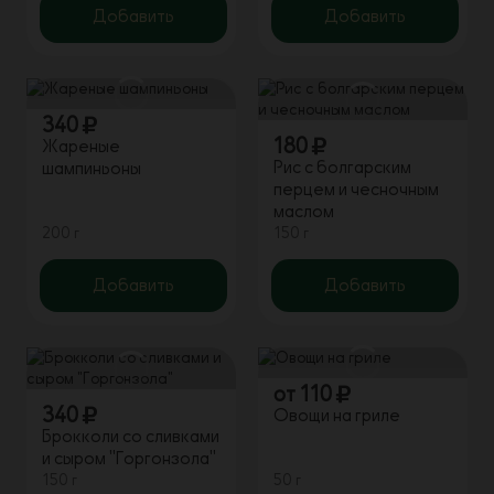
Добавить
Добавить
340
180
Жареные
Рис с болгарским
шампиньоны
перцем и чесночным
маслом
200 г
150 г
Добавить
Добавить
от
110
340
Овощи на гриле
Брокколи со сливками
и сыром "Горгонзола"
150 г
50 г