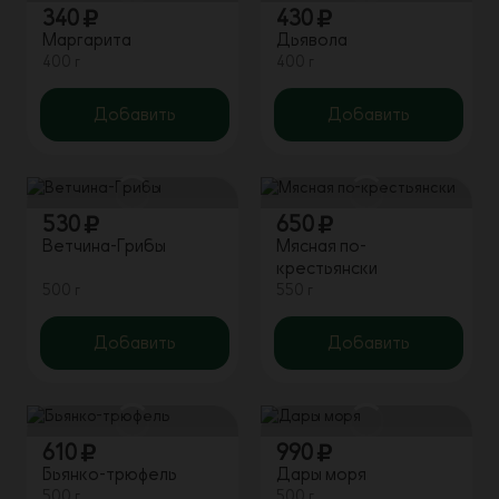
340
430
Маргарита
Дьявола
400 г
400 г
Добавить
Добавить
530
650
Ветчина-Грибы
Мясная по-
крестьянски
500 г
550 г
Добавить
Добавить
610
990
Бьянко-трюфель
Дары моря
500 г
500 г