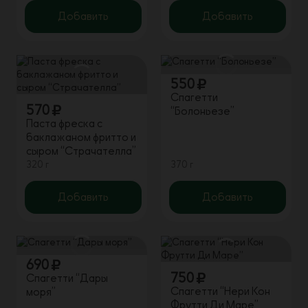
Добавить
Добавить
550
Спагетти
570
“Болоньезе”
Паста фреска с
баклажаном фритто и
сыром “Страчателла”
320 г
370 г
Добавить
Добавить
690
750
Спагетти “Дары
Спагетти “Нери Кон
моря”
Фрутти Ди Маре”