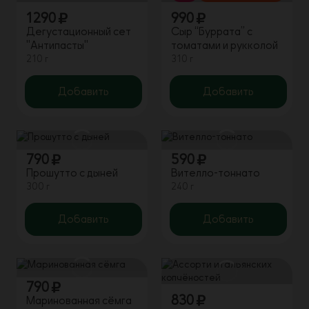
1290
990
Дегустационный сет
Сыр “Буррата” с
"Антипасты"
томатами и рукколой
210 г
310 г
Добавить
Добавить
790
590
Прошутто с дыней
Вителло-тоннато
300 г
240 г
Добавить
Добавить
790
830
Маринованная сёмга