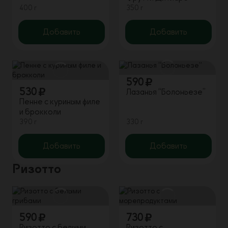
400 г
350 г
Добавить
Добавить
590
530
Лазанья “Болоньезе”
Пенне с куриным филе
и брокколи
390 г
330 г
Добавить
Добавить
Ризотто
590
730
Ризотто с белыми
Ризотто с