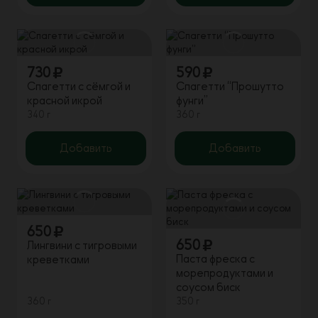
730
590
Спагетти с сёмгой и
Спагетти “Прошутто
красной икрой
фунги”
340 г
360 г
Добавить
Добавить
650
650
Лингвини с тигровыми
Паста фреска с
креветками
морепродуктами и
соусом биск
360 г
350 г