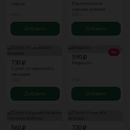
баклажаном и
сыром
сырным кремом
190 г
200 г
Добавить
Добавить
Хит
590
730
Мафиозо
Салат со свининой и
овощами
300 г
260 г
Добавить
Добавить
560
730