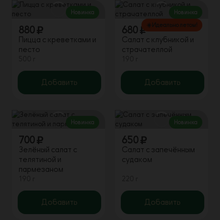
Новинка
Новинка
☀️Идеально летом!
880
680
Пицца с креветками и
Салат с клубникой и
песто
страчателлой
500 г
190 г
Добавить
Добавить
Новинка
Новинка
700
650
Зелёный салат с
Салат с запечённым
телятиной и
судаком
пармезаном
190 г
220 г
Добавить
Добавить