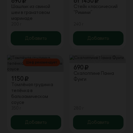
690
от
1450
Шашлык из свиной
Стейк классический
шеи в гранатовом
“Римини”
маринаде
200 г
240 г
Добавить
Добавить
Шеф рекомендует
690
Скалоппине Панна
1150
Фунги
Томлёная грудинка
телёнка в
бальзамическом
соусе
350 г
280 г
Добавить
Добавить