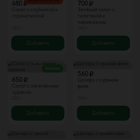
☀️Идеально летом!
680
700
Салат с клубникой и
Зелёный салат с
страчателлой
телятиной и
пармезаном
190 г
190 г
Добавить
Добавить
Новинка
560
650
Цезарь с куриным
Салат с запечённым
филе
судаком
220 г
360 г
Добавить
Добавить