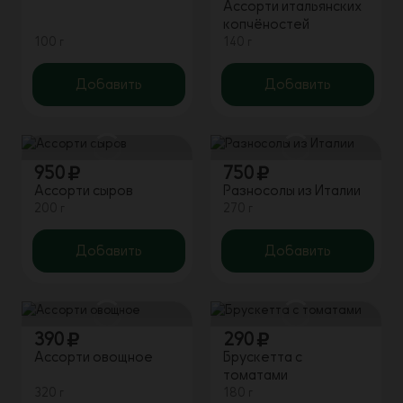
Ассорти итальянских
копчёностей
100 г
140 г
Добавить
Добавить
950
750
Ассорти сыров
Разносолы из Италии
200 г
270 г
Добавить
Добавить
390
290
Ассорти овощное
Брускетта с
томатами
320 г
180 г