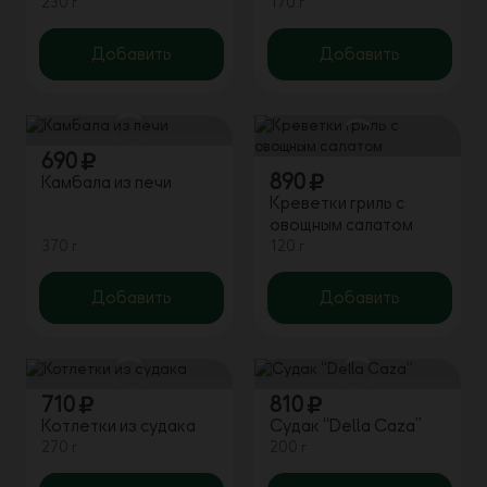
230 г
170 г
Добавить
Добавить
690
890
Камбала из печи
Креветки гриль с
овощным салатом
370 г
120 г
Добавить
Добавить
710
810
Котлетки из судака
Судак “Della Caza”
270 г
200 г