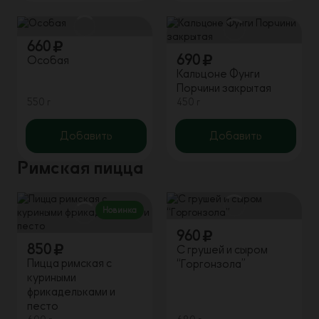
660
690
Особая
Кальцоне Фунги
Порчини закрытая
550 г
450 г
Добавить
Добавить
Римская пицца
Новинка
960
850
С грушей и сыром
Пицца римская с
“Горгонзола”
куриными
фрикадельками и
песто