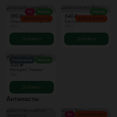
Хит
Новинка
Новинка
390
640
☀️Идеально летом!
☀️Идеально летом!
Окрошка с говядиной
Баклажан Аль Форно
400 г
295 г
Добавить
Добавить
Рекомендуем
Новинка
520
Мильфей "Римини"
150 г
Добавить
Антипасты
Хит
Шеф рекомендует