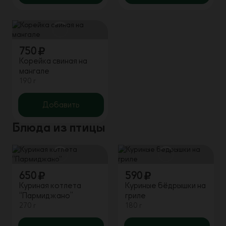
750
Корейка свиная на
мангале
190 г
Добавить
Блюда из птицы
650
590
Куриная котлета
Куриные бёдрышки на
“Пармиджано”
гриле
270 г
180 г