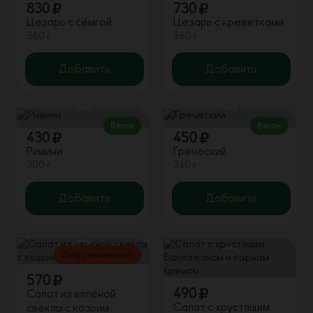
830
730
Цезарь с сёмгой
Цезарь с креветками
360 г
360 г
Добавить
Добавить
Веган
Веган
430
450
Римини
Греческий
300 г
340 г
Добавить
Добавить
Шеф рекомендует
570
490
Салат из вяленой
Салат с хрустящим
свеклы с козьим