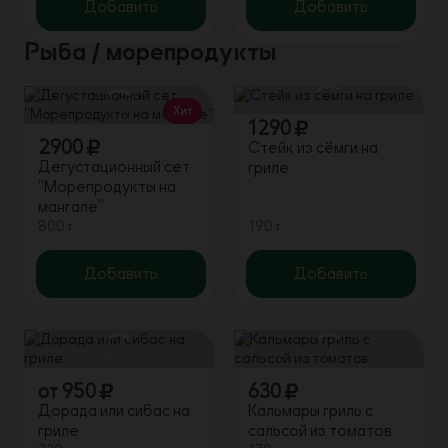
Добавить
Добавить
Рыба / морепродукты
Хит
1290
2900
Стейк из сёмги на
Дегустационный сет
гриле
“Морепродукты на
мангале”
800 г
190 г
Добавить
Добавить
от
950
630
Дорада или сибас на
Кальмары гриль с
гриле
сальсой из томатов