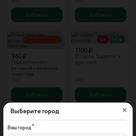
600 г
680 г
Добавить
Добавить
Шеф рекомендует
Хит
Веган
1100
960
С сыром “Буррата” и
Пицца римская с
рукколой
ветчиной и вялеными
томатами
700 г
640 г
Добавить
Добавить
Выберите город
Ваш город