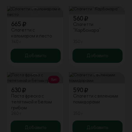
560
665
Спагетти
Спагетти с
“Карбонара”
кальмаром и песто
340 г
350 г
Добавить
Добавить
Хит
630
590
Паста фреска с
Спагетти c вялеными
телятиной и белым
помидорами
грибом
280 г
350 г
Добавить
Добавить