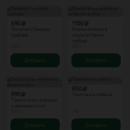
690
1100
Эскалоп с белыми
Язычки ягнёнка в
грибами
соусе из белых
грибов
260 г
250 г
Добавить
Добавить
850
990
Телятина в сливках
Тальятта из телятины
с овощным соте
110 г
190 г
Добавить
Добавить