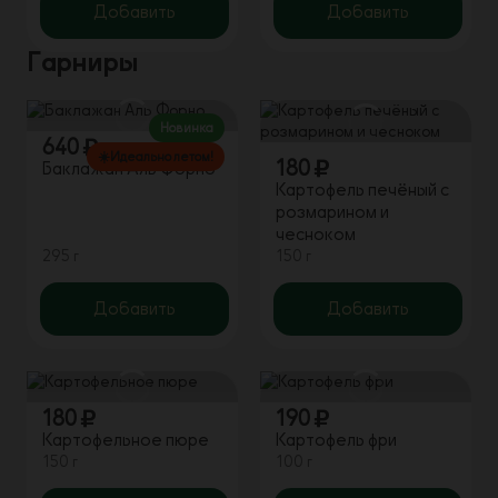
Добавить
Добавить
Гарниры
Новинка
640
☀️Идеально летом!
180
Баклажан Аль Форно
Картофель печёный с
розмарином и
чесноком
295 г
150 г
Добавить
Добавить
180
190
Картофельное пюре
Картофель фри
150 г
100 г