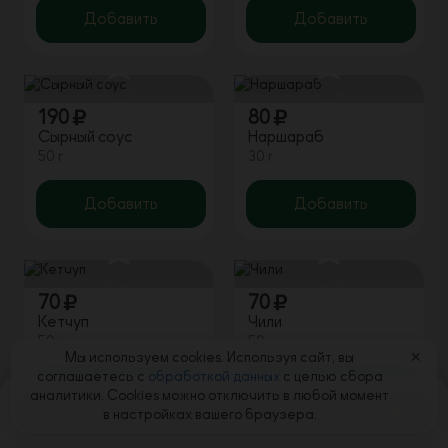
Добавить
Добавить
190
80
Сырный соус
Наршараб
50 г
30 г
Добавить
Добавить
70
70
Кетчуп
Чили
50 г
50 г
Мы используем cookies. Используя сайт, вы
✕
соглашаетесь с
обработкой данных
с целью сбора
Добавить
Добавить
аналитики. Cookies можно отключить в любой момент
Корзина
0
в настройках вашего браузера.
Супы