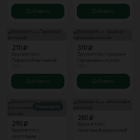
Добавить
Добавить
210
310
Брускетта с
Брускетта с тунцом и
Пармской ветчиной
горчичным соусом
50 г
110 г
Добавить
Добавить
Рекомендуем
280
290
Брускетта с
Брускетта с
телятиной и рукколой
хрустящим