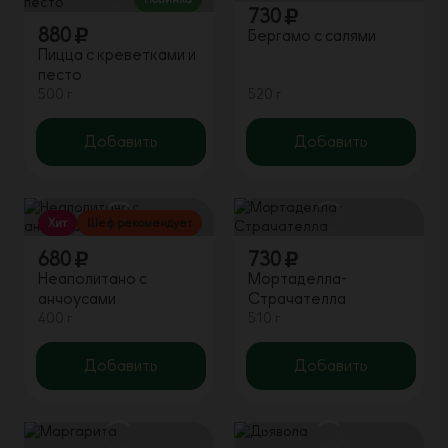
730
880
Бергамо с салями
Пицца с креветками и
песто
500 г
520 г
Добавить
Добавить
Хит
Шеф рекомендует
680
730
Неаполитано с
Мортаделла-
анчоусами
Страчателла
400 г
510 г
Добавить
Добавить