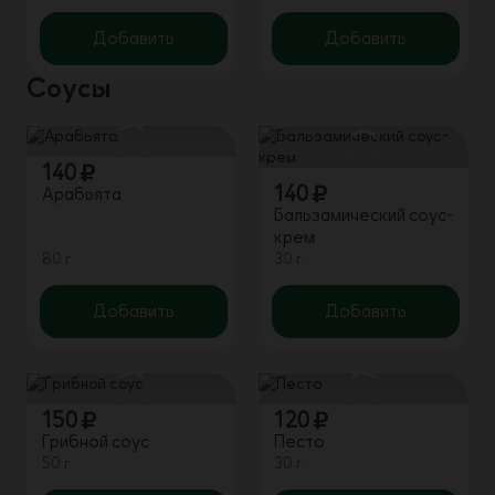
Добавить
Добавить
Соусы
140
140
Арабьята
Бальзамический соус-
крем
80 г
30 г
Добавить
Добавить
150
120
Грибной соус
Песто
50 г
30 г