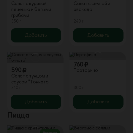
Салат с куриной
Салат с сёмгой и
печенью и белыми
авокадо
грибами
350 г
240 г
Добавить
Добавить
760
590
Портофино
Салат с тунцом и
соусом "Тоннато"
310 г
300 г
Добавить
Добавить
Пицца
Новинка