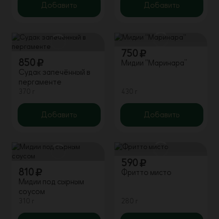
Добавить
Добавить
750
850
Мидии “Маринара”
Судак запечённый в
пергаменте
370 г
430 г
Добавить
Добавить
590
810
Фритто мисто
Мидии под сырным
соусом
310 г
280 г