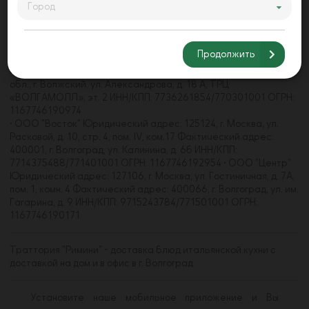
• ООО "Акварель" Юридический адрес: 125368, г. Москва, ул.
Город
Барышиха, д. 21, пом. 4/1 Фактический адрес: 400062, г.
Волгоград, пр-кт Университетский, д. 107 ИНН/КПП:
7733271660/773301001 • ООО "Волгамолл" Юридический
Продолжить
адрес: 123112, г. Москва, наб. Пресненская, д. 8, стр. 1, пом.
484С, комн. 2,3 Фактический адрес: 404105, Волгоградская
обл., г. Волжский, ул. Александрова, д. 18 А, ТРЦ
«ВОЛГАМОЛЛ», эт. 2 ИНН/КПП: 7736261854/770301001 ОГРН:
1167746190974
• ООО "Восток" Юридический адрес: 125124, г. Москва, ул.
Расковой, д. 10, стр. 4, пом. IV, ком.17 Фактический адрес:
400001, г. Волгоград, ул. Калинина, д. 6б ИНН/КПП:
7714375488/771401001 ОГРН: 1167746192954 • ООО "Центр"
Юридический адрес: 127106, г. Москва, ул. Гостиничная, д. 7А,
пом. 1, комн. 4 Фактический адрес: 400066, г. Волгоград, ул. им.
Гагарина, д. 9 ИНН/КПП: 9715243784/771501001 ОГРН:
1167746190171
Траттория "Римини" - доставка блюд итальянской кухни с
доставкой на дом и в офис в г. Волгоград
Установите наше мобильное приложение и Вы