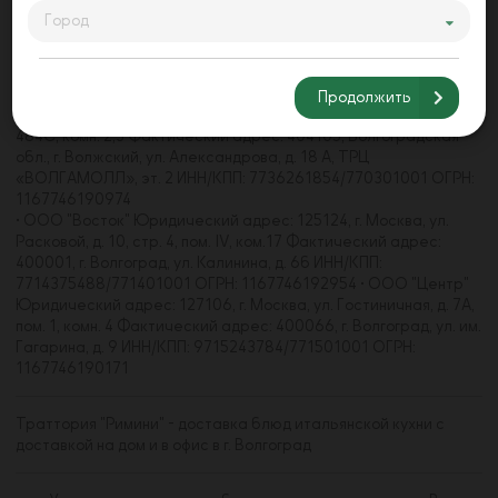
Город
• ООО "Акварель" Юридический адрес: 125368, г. Москва, ул.
Барышиха, д. 21, пом. 4/1 Фактический адрес: 400062, г.
Волгоград, пр-кт Университетский, д. 107 ИНН/КПП:
7733271660/773301001 • ООО "Волгамолл" Юридический
Продолжить
адрес: 123112, г. Москва, наб. Пресненская, д. 8, стр. 1, пом.
484С, комн. 2,3 Фактический адрес: 404105, Волгоградская
обл., г. Волжский, ул. Александрова, д. 18 А, ТРЦ
«ВОЛГАМОЛЛ», эт. 2 ИНН/КПП: 7736261854/770301001 ОГРН:
1167746190974
• ООО "Восток" Юридический адрес: 125124, г. Москва, ул.
Расковой, д. 10, стр. 4, пом. IV, ком.17 Фактический адрес:
400001, г. Волгоград, ул. Калинина, д. 6б ИНН/КПП:
7714375488/771401001 ОГРН: 1167746192954 • ООО "Центр"
Юридический адрес: 127106, г. Москва, ул. Гостиничная, д. 7А,
пом. 1, комн. 4 Фактический адрес: 400066, г. Волгоград, ул. им.
Гагарина, д. 9 ИНН/КПП: 9715243784/771501001 ОГРН:
1167746190171
Траттория "Римини" - доставка блюд итальянской кухни с
доставкой на дом и в офис в г. Волгоград