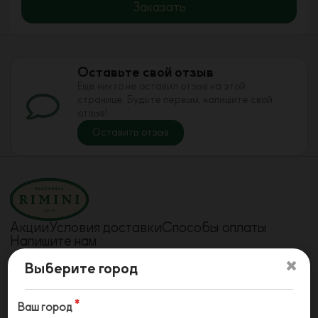
Заказать
Оставьте свой отзыв
Еще никто не оставил отзыв на этой
странице. Будьте первым, напишите свой
отзыв!
Оставить отзыв
Акции
Условия доставки
Способы оплаты
Напишите нам
Телефон
Телефон
Выберите город
78442240908
78442241715
Телефон
79610733757
Ваш город