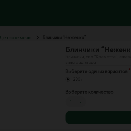
Детское меню
Блинчики “Неженка”
Блинчики “Неженк
Блинчики, сыр “Креметте”, ежеви
виноград, ягода
Выберите один из вариантов
230 г
Выберите количество
1