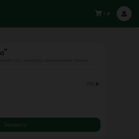
0
а”
чный соус, шоколад, карамельный топпинг,
290
Заказать