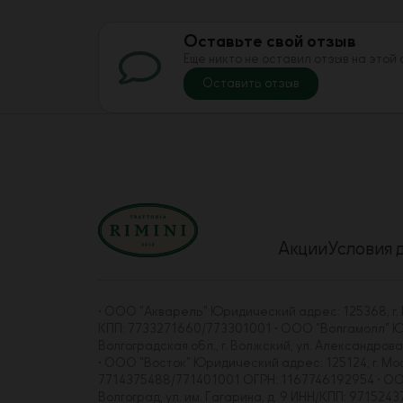
Оставьте свой отзыв
Еще никто не оставил отзыв на этой
Оставить отзыв
Акции
Условия 
• ООО "Акварель" Юридический адрес: 125368, г. Мо
КПП: 7733271660/773301001 • ООО "Волгамолл" Юрид
Волгоградская обл., г. Волжский, ул. Александро
• ООО "Восток" Юридический адрес: 125124, г. Москва
7714375488/771401001 ОГРН: 1167746192954 • ООО "
Волгоград, ул. им. Гагарина, д. 9 ИНН/КПП: 97152