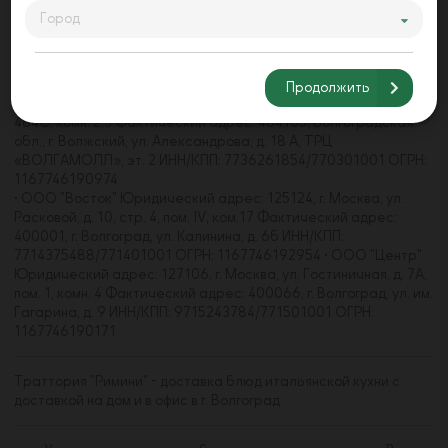
Город
• ООО "Акварель" Юридический адрес: 125368, г. Москва, ул.
Барышиха, д. 21, пом. 4/1 Фактический адрес: 400062, г.
Волгоград, пр-кт Университетский, д. 107 ИНН/КПП:
7733271660/773301001 • ООО "Волгамолл" Юридический
Продолжить
адрес: 123112, г. Москва, наб. Пресненская, д. 8, стр. 1, пом.
484С, комн. 2,3 Фактический адрес: 404105, Волгоградская
обл., г. Волжский, ул. Александрова, д. 18 А, ТРЦ
«ВОЛГАМОЛЛ», эт. 2 ИНН/КПП: 7736261854/770301001 ОГРН:
1167746190974
• ООО "Восток" Юридический адрес: 125124, г. Москва, ул.
Расковой, д. 10, стр. 4, пом. IV, ком.17 Фактический адрес:
400001, г. Волгоград, ул. Калинина, д. 6б ИНН/КПП:
7714375488/771401001 ОГРН: 1167746192954 • ООО "Центр"
Юридический адрес: 127106, г. Москва, ул. Гостиничная, д. 7А,
пом. 1, комн. 4 Фактический адрес: 400066, г. Волгоград, ул. им.
Гагарина, д. 9 ИНН/КПП: 9715243784/771501001 ОГРН:
1167746190171
Траттория "Римини" - доставка блюд итальянской кухни с
доставкой на дом и в офис в г. Волгоград