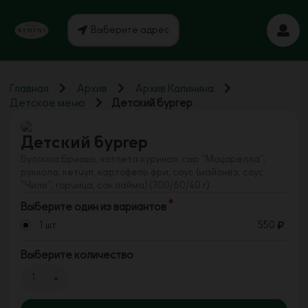
Выберите адрес
Главная
Архив
Архив Калинина
Детское меню
Детский бургер
Детский бургер
Булочка бриошь, котлета куриная, сыр “Моцарелла”,
руккола, кетчуп, картофель фри, соус (майонез, соус
“Чили”, горчица, сок лайма) (300/60/40 г)
Выберите один из вариантов
1 шт
550
Выберите количество
1