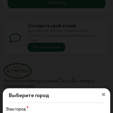
Заказать
Оставьте свой отзыв
Еще никто не оставил отзыв на этой
странице. Будьте первым, напишите свой
отзыв!
Оставить отзыв
Акции
Условия доставки
Способы оплаты
Напишите нам
Телефон
Телефон
Выберите город
78442240908
78442241715
Телефон
79610733757
Ваш город