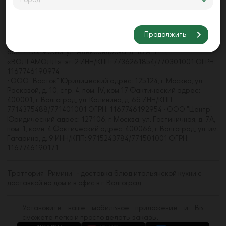
Барышиха, д. 21, пом. 4/1 Фактический адрес: 400062, г.
Волгоград, пр-кт Университетский, д. 107 ИНН/КПП:
7733271660/773301001 • ООО "Волгамолл" Юридический
адрес: 123112, г. Москва, наб. Пресненская, д. 8, стр. 1, пом.
Продолжить
484С, комн. 2,3 Фактический адрес: 404105, Волгоградская
обл., г. Волжский, ул. Александрова, д. 18 А, ТРЦ
«ВОЛГАМОЛЛ», эт. 2 ИНН/КПП: 7736261854/770301001 ОГРН:
1167746190974
• ООО "Восток" Юридический адрес: 125124, г. Москва, ул.
Расковой, д. 10, стр. 4, пом. IV, ком.17 Фактический адрес:
400001, г. Волгоград, ул. Калинина, д. 6б ИНН/КПП:
7714375488/771401001 ОГРН: 1167746192954 • ООО "Центр"
Юридический адрес: 127106, г. Москва, ул. Гостиничная, д. 7А,
пом. 1, комн. 4 Фактический адрес: 400066, г. Волгоград, ул. им.
Гагарина, д. 9 ИНН/КПП: 9715243784/771501001 ОГРН:
1167746190171
Траттория "Римини" - доставка блюд итальянской кухни с
доставкой на дом и в офис в г. Волгоград
Установите наше мобильное приложение и Вы
сможете легко и просто делать заказы.