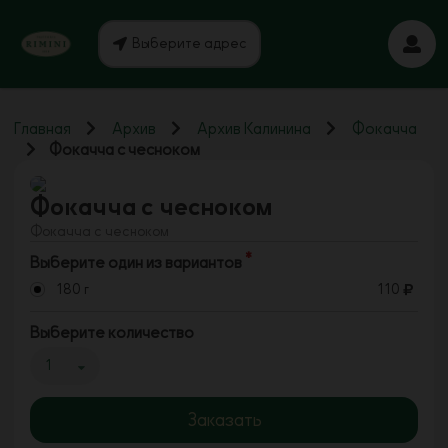
Выберите адрес
Главная
Архив
Архив Калинина
Фокачча
Фокачча c чесноком
Фокачча c чесноком
Фокачча c чесноком
Выберите один из вариантов
180 г
110
Выберите количество
1
Заказать