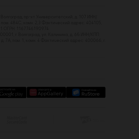
 Волгоград, пр-кт Университетский, д. 107 ИНН/
 пом. 484С, комн. 2,3 Фактический адрес: 404105,
01 ОГРН: 1167746190974
00001, г. Волгоград, ул. Калинина, д. 6б ИНН/КПП:
7А, пом. 1, комн. 4 Фактический адрес: 400066, г.