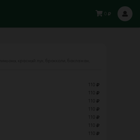
0
пиньоны, красный лук, брокколи, баклажан,
110
110
110
110
110
110
110