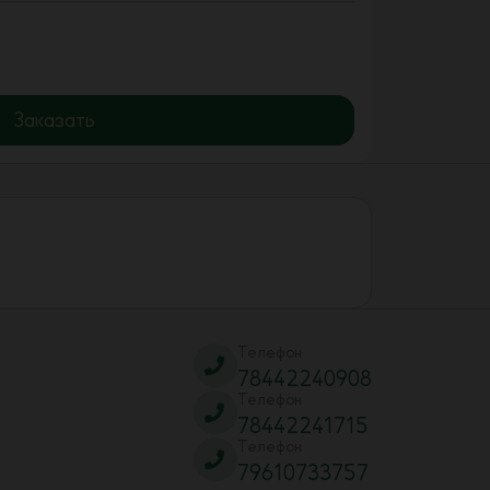
Заказать
Телефон
78442240908
Телефон
78442241715
Телефон
79610733757