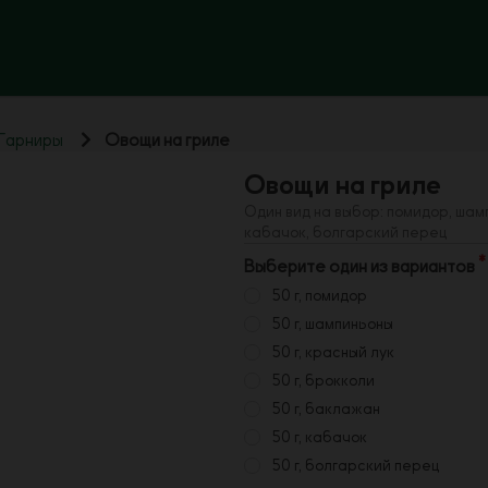
Гарниры
Овощи на гриле
Овощи на гриле
Один вид на выбор: помидор, шам
кабачок, болгарский перец
Выберите один из вариантов
50 г, помидор
50 г, шампиньоны
50 г, красный лук
50 г, брокколи
50 г, баклажан
50 г, кабачок
50 г, болгарский перец