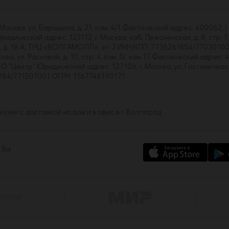
сква, ул. Барышиха, д. 21, пом. 4/1 Фактический адрес: 400062, г.
ический адрес: 123112, г. Москва, наб. Пресненская, д. 8, стр. 1,
ва, д. 18 А, ТРЦ «ВОЛГАМОЛЛ», эт. 2 ИНН/КПП: 7736261854/7703010
, ул. Расковой, д. 10, стр. 4, пом. IV, ком.17 Фактический адрес: 4
Центр" Юридический адрес: 127106, г. Москва, ул. Гостиничная, д. 
43784/771501001 ОГРН: 1167746190171
хни с доставкой на дом и в офис в г. Волгоград
 Вы