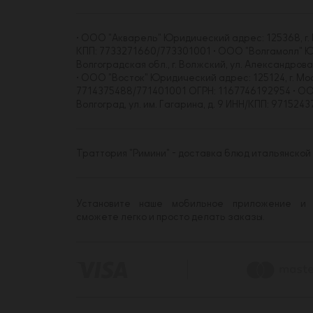
• ООО "Акварель" Юридический адрес: 125368, г. Мо
КПП: 7733271660/773301001 • ООО "Волгамолл" Юрид
Волгоградская обл., г. Волжский, ул. Александро
• ООО "Восток" Юридический адрес: 125124, г. Москва
7714375488/771401001 ОГРН: 1167746192954 • ООО "
Волгоград, ул. им. Гагарина, д. 9 ИНН/КПП: 97152
Траттория "Римини" - доставка блюд итальянской ку
Установите наше мобильное приложение и
сможете легко и просто делать заказы.