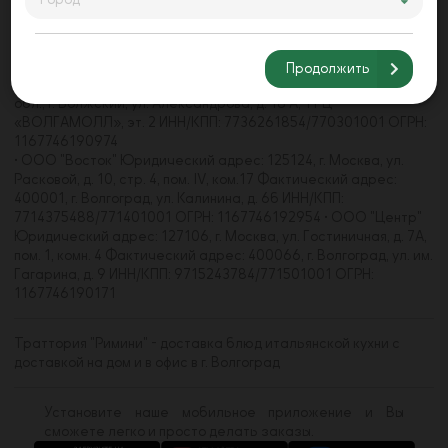
Барышиха, д. 21, пом. 4/1 Фактический адрес: 400062, г.
Волгоград, пр-кт Университетский, д. 107 ИНН/КПП:
7733271660/773301001 • ООО "Волгамолл" Юридический
адрес: 123112, г. Москва, наб. Пресненская, д. 8, стр. 1, пом.
Продолжить
484С, комн. 2,3 Фактический адрес: 404105, Волгоградская
обл., г. Волжский, ул. Александрова, д. 18 А, ТРЦ
«ВОЛГАМОЛЛ», эт. 2 ИНН/КПП: 7736261854/770301001 ОГРН:
1167746190974
• ООО "Восток" Юридический адрес: 125124, г. Москва, ул.
Расковой, д. 10, стр. 4, пом. IV, ком.17 Фактический адрес:
400001, г. Волгоград, ул. Калинина, д. 6б ИНН/КПП:
7714375488/771401001 ОГРН: 1167746192954 • ООО "Центр"
Юридический адрес: 127106, г. Москва, ул. Гостиничная, д. 7А,
пом. 1, комн. 4 Фактический адрес: 400066, г. Волгоград, ул. им.
Гагарина, д. 9 ИНН/КПП: 9715243784/771501001 ОГРН:
1167746190171
Траттория "Римини" - доставка блюд итальянской кухни с
доставкой на дом и в офис в г. Волгоград
Установите наше мобильное приложение и Вы
сможете легко и просто делать заказы.