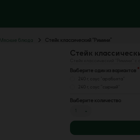
Мясные блюда
Стейк классический “Римини”
Стейк классическ
Стейк классический “Римини” с с
Выберите один из вариантов
240 г, соус "арабьята"
240 г, соус “сырный”
Выберите количество
1