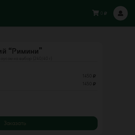
0
ий “Римини”
оусом на выбор (240/40 г)
1450
1450
Заказать