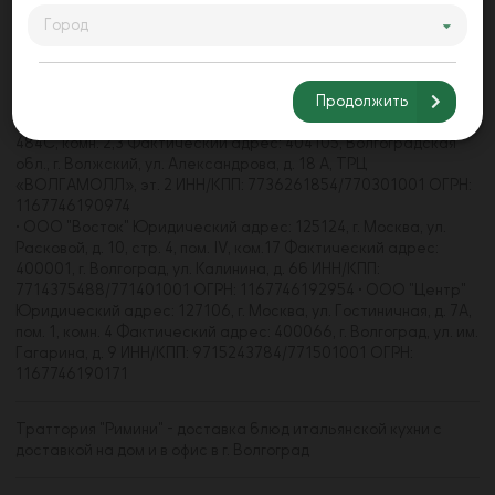
Город
• ООО "Акварель" Юридический адрес: 125368, г. Москва, ул.
Барышиха, д. 21, пом. 4/1 Фактический адрес: 400062, г.
Волгоград, пр-кт Университетский, д. 107 ИНН/КПП:
Продолжить
7733271660/773301001 • ООО "Волгамолл" Юридический
адрес: 123112, г. Москва, наб. Пресненская, д. 8, стр. 1, пом.
484С, комн. 2,3 Фактический адрес: 404105, Волгоградская
обл., г. Волжский, ул. Александрова, д. 18 А, ТРЦ
«ВОЛГАМОЛЛ», эт. 2 ИНН/КПП: 7736261854/770301001 ОГРН:
1167746190974
• ООО "Восток" Юридический адрес: 125124, г. Москва, ул.
Расковой, д. 10, стр. 4, пом. IV, ком.17 Фактический адрес:
400001, г. Волгоград, ул. Калинина, д. 6б ИНН/КПП:
7714375488/771401001 ОГРН: 1167746192954 • ООО "Центр"
Юридический адрес: 127106, г. Москва, ул. Гостиничная, д. 7А,
пом. 1, комн. 4 Фактический адрес: 400066, г. Волгоград, ул. им.
Гагарина, д. 9 ИНН/КПП: 9715243784/771501001 ОГРН:
1167746190171
Траттория "Римини" - доставка блюд итальянской кухни с
доставкой на дом и в офис в г. Волгоград