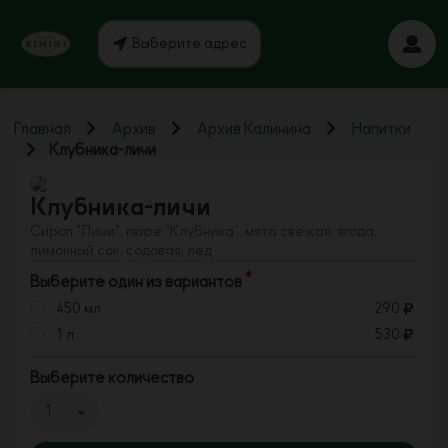
Выберите адрес
Главная
Архив
Архив Калинина
Напитки
Клубника-личи
Клубника-личи
Сироп "Личи", пюре "Клубника", мята свежая, ягода,
лимонный сок, содовая, лед
Выберите один из вариантов
450 мл
290
1 л
530
Выберите количество
1