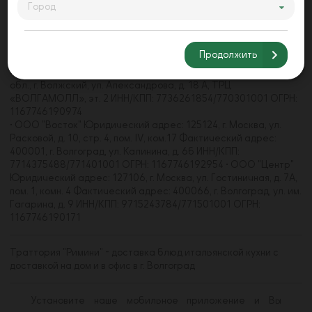
• ООО "Акварель" Юридический адрес: 125368, г. Москва, ул.
Город
Барышиха, д. 21, пом. 4/1 Фактический адрес: 400062, г.
Волгоград, пр-кт Университетский, д. 107 ИНН/КПП:
7733271660/773301001 • ООО "Волгамолл" Юридический
Продолжить
адрес: 123112, г. Москва, наб. Пресненская, д. 8, стр. 1, пом.
484С, комн. 2,3 Фактический адрес: 404105, Волгоградская
обл., г. Волжский, ул. Александрова, д. 18 А, ТРЦ
«ВОЛГАМОЛЛ», эт. 2 ИНН/КПП: 7736261854/770301001 ОГРН:
1167746190974
• ООО "Восток" Юридический адрес: 125124, г. Москва, ул.
Расковой, д. 10, стр. 4, пом. IV, ком.17 Фактический адрес:
400001, г. Волгоград, ул. Калинина, д. 6б ИНН/КПП:
7714375488/771401001 ОГРН: 1167746192954 • ООО "Центр"
Юридический адрес: 127106, г. Москва, ул. Гостиничная, д. 7А,
пом. 1, комн. 4 Фактический адрес: 400066, г. Волгоград, ул. им.
Гагарина, д. 9 ИНН/КПП: 9715243784/771501001 ОГРН:
1167746190171
Траттория "Римини" - доставка блюд итальянской кухни с
доставкой на дом и в офис в г. Волгоград
Установите наше мобильное приложение и Вы