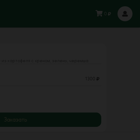
0
е из картофеля с хреном, зелень, черемша
1300
Заказать