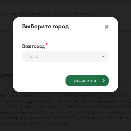
 странице. Будьте первым, напишите свой отзыв!
Выберите город
Ваш город
Город
доставки
Способы оплаты
Напишите нам
Продолжить
сква, ул. Барышиха, д. 21, пом. 4/1 Фактический адрес: 400062, г.
ический адрес: 123112, г. Москва, наб. Пресненская, д. 8, стр. 1,
ва, д. 18 А, ТРЦ «ВОЛГАМОЛЛ», эт. 2 ИНН/КПП: 7736261854/7703010
, ул. Расковой, д. 10, стр. 4, пом. IV, ком.17 Фактический адрес: 4
Центр" Юридический адрес: 127106, г. Москва, ул. Гостиничная, д. 
43784/771501001 ОГРН: 1167746190171