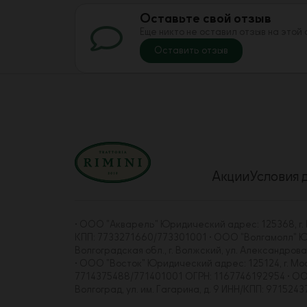
Оставьте свой отзыв
Еще никто не оставил отзыв на этой
Оставить отзыв
Акции
Условия 
• ООО "Акварель" Юридический адрес: 125368, г. Мо
КПП: 7733271660/773301001 • ООО "Волгамолл" Юрид
Волгоградская обл., г. Волжский, ул. Александро
• ООО "Восток" Юридический адрес: 125124, г. Москва
7714375488/771401001 ОГРН: 1167746192954 • ООО "
Волгоград, ул. им. Гагарина, д. 9 ИНН/КПП: 97152