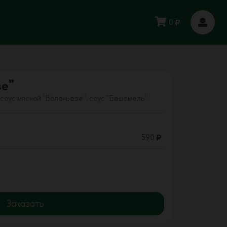
0
зе”
соус мясной “Болоньезе”, соус “Бешамель”,
590
Заказать