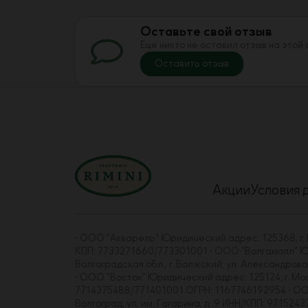
Оставьте свой отзыв
Еще никто не оставил отзыв на этой
Оставить отзыв
Акции
Условия 
• ООО "Акварель" Юридический адрес: 125368, г. Мо
КПП: 7733271660/773301001 • ООО "Волгамолл" Юрид
Волгоградская обл., г. Волжский, ул. Александро
• ООО "Восток" Юридический адрес: 125124, г. Москва
7714375488/771401001 ОГРН: 1167746192954 • ООО "
Волгоград, ул. им. Гагарина, д. 9 ИНН/КПП: 97152