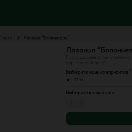
Паста
Лазанья “Болоньезе”
Лазанья “Болонье
Паста домашнего приготовления, 
сыр “Грана Падано”
Выберите один из вариантов
330 г
Выберите количество
1