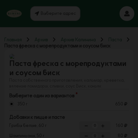
Выберите адрес
Главная
Архив
Архив Калинина
Паста
Паста фреска с морепродуктами и соусом биск
Паста фреска с морепродуктами
и соусом биск
Паста собственного приготовления, кальмар, креветка,
вяленые помидоры, сливки, соус Биск, коньяк
Выберите один из вариантов
350 г
650
Добавки к пицце и пасте
Грибы белые, 60 г
160
Шампиньоны, 50 г
80