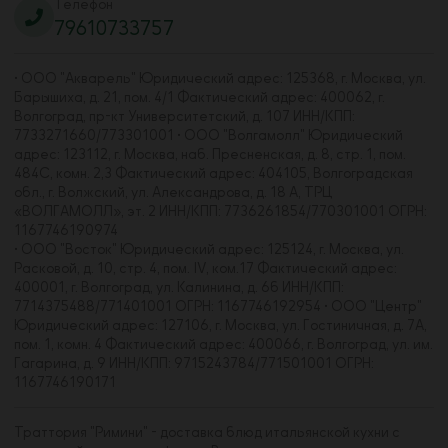
Телефон
79610733757
• ООО "Акварель" Юридический адрес: 125368, г. Москва, ул.
Барышиха, д. 21, пом. 4/1 Фактический адрес: 400062, г.
Волгоград, пр-кт Университетский, д. 107 ИНН/КПП:
7733271660/773301001 • ООО "Волгамолл" Юридический
адрес: 123112, г. Москва, наб. Пресненская, д. 8, стр. 1, пом.
484С, комн. 2,3 Фактический адрес: 404105, Волгоградская
обл., г. Волжский, ул. Александрова, д. 18 А, ТРЦ
«ВОЛГАМОЛЛ», эт. 2 ИНН/КПП: 7736261854/770301001 ОГРН:
1167746190974
• ООО "Восток" Юридический адрес: 125124, г. Москва, ул.
Расковой, д. 10, стр. 4, пом. IV, ком.17 Фактический адрес:
400001, г. Волгоград, ул. Калинина, д. 6б ИНН/КПП:
7714375488/771401001 ОГРН: 1167746192954 • ООО "Центр"
Юридический адрес: 127106, г. Москва, ул. Гостиничная, д. 7А,
пом. 1, комн. 4 Фактический адрес: 400066, г. Волгоград, ул. им.
Гагарина, д. 9 ИНН/КПП: 9715243784/771501001 ОГРН:
1167746190171
Траттория "Римини" - доставка блюд итальянской кухни с