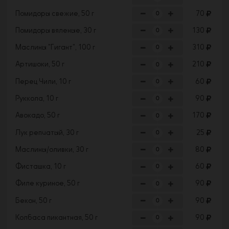
Помидоры свежие, 50 г
70
Помидоры вяленые, 30 г
130
Маслины "Гигант", 100 г
310
Артишоки, 50 г
210
Перец Чили, 10 г
60
Руккола, 10 г
90
Авокадо, 50 г
170
Лук репчатый, 30 г
25
Маслины/оливки, 30 г
80
Фисташка, 10 г
60
Филе куриное, 50 г
90
Бекон, 50 г
90
Колбаса пикантная, 50 г
90