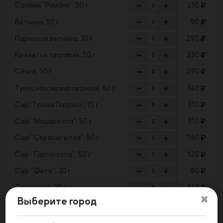
Салями “Романо”, 50 г
210
Ветчина, 50 г
90
Пармская ветчина, 30 г
290
Креветки тигровые, 50 г
230
Сёмга, 50 г
290
Тунец консервированный, 60 г
140
Сыр “Грана Падано”, 15 г
110
Сыр “Моцарелла”, 50 г
110
Сыр “Страчателла”, 50 г
160
Сыр “Горгонзола”, 50 г
120
Сыр “Фета”, 30 г
80
Сыр козий, 30 г
140
Выберите город
Выберите количество