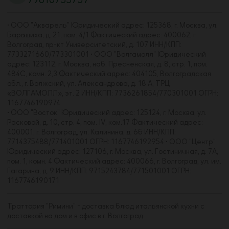
• ООО "Акварель" Юридический адрес: 125368, г. Москва, ул.
Барышиха, д. 21, пом. 4/1 Фактический адрес: 400062, г.
Волгоград, пр-кт Университетский, д. 107 ИНН/КПП:
7733271660/773301001 • ООО "Волгамолл" Юридический
адрес: 123112, г. Москва, наб. Пресненская, д. 8, стр. 1, пом.
484С, комн. 2,3 Фактический адрес: 404105, Волгоградская
обл., г. Волжский, ул. Александрова, д. 18 А, ТРЦ
«ВОЛГАМОЛЛ», эт. 2 ИНН/КПП: 7736261854/770301001 ОГРН:
1167746190974
• ООО "Восток" Юридический адрес: 125124, г. Москва, ул.
Расковой, д. 10, стр. 4, пом. IV, ком.17 Фактический адрес:
400001, г. Волгоград, ул. Калинина, д. 6б ИНН/КПП:
7714375488/771401001 ОГРН: 1167746192954 • ООО "Центр"
Юридический адрес: 127106, г. Москва, ул. Гостиничная, д. 7А,
пом. 1, комн. 4 Фактический адрес: 400066, г. Волгоград, ул. им.
Гагарина, д. 9 ИНН/КПП: 9715243784/771501001 ОГРН:
1167746190171
Траттория "Римини" - доставка блюд итальянской кухни с
доставкой на дом и в офис в г. Волгоград