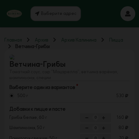
Выберите адрес
Главная
Архив
Архив Калинина
Пицца
Ветчина-Грибы
Ветчина-Грибы
Томатный соус, сыр “Моцарелла”, ветчина варёная,
шампиньоны, специи
Выберите один из вариантов
500 г
530
Добавки к пицце и пасте
Грибы белые, 60 г
160
Шампиньоны, 50 г
80
Помидоры свежие, 50 г
70