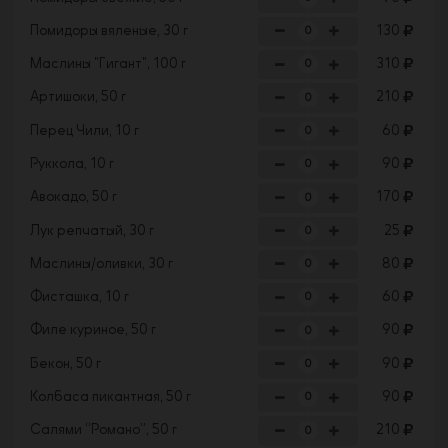
Помидоры вяленые, 30 г
130
Маслины "Гигант", 100 г
310
Артишоки, 50 г
210
Перец Чили, 10 г
60
Руккола, 10 г
90
Авокадо, 50 г
170
Лук репчатый, 30 г
25
Маслины/оливки, 30 г
80
Фисташка, 10 г
60
Филе куриное, 50 г
90
Бекон, 50 г
90
Колбаса пикантная, 50 г
90
Салями “Романо”, 50 г
210