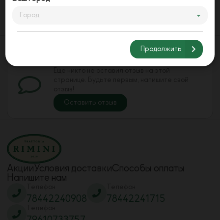
Город
Заказать
Продолжить
Оставьте свой отзыв
Еще никто не оставил отзыв на этой
странице. Будьте первым, напишите свой
отзыв!
Оставить отзыв
Акции
Условия доставки
Способы оплаты
Напишите нам
Телефон
Телефон
78442240908
78442241715
Телефон
79610733757