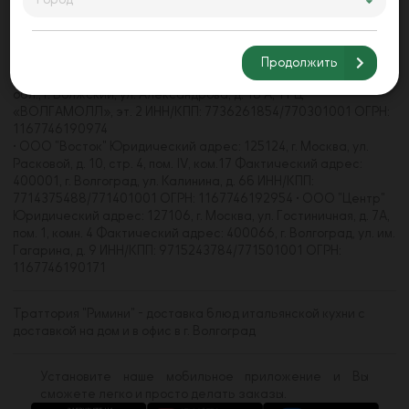
Барышиха, д. 21, пом. 4/1 Фактический адрес: 400062, г.
Волгоград, пр-кт Университетский, д. 107 ИНН/КПП:
7733271660/773301001 • ООО "Волгамолл" Юридический
адрес: 123112, г. Москва, наб. Пресненская, д. 8, стр. 1, пом.
Продолжить
484С, комн. 2,3 Фактический адрес: 404105, Волгоградская
обл., г. Волжский, ул. Александрова, д. 18 А, ТРЦ
«ВОЛГАМОЛЛ», эт. 2 ИНН/КПП: 7736261854/770301001 ОГРН:
1167746190974
• ООО "Восток" Юридический адрес: 125124, г. Москва, ул.
Расковой, д. 10, стр. 4, пом. IV, ком.17 Фактический адрес:
400001, г. Волгоград, ул. Калинина, д. 6б ИНН/КПП:
7714375488/771401001 ОГРН: 1167746192954 • ООО "Центр"
Юридический адрес: 127106, г. Москва, ул. Гостиничная, д. 7А,
пом. 1, комн. 4 Фактический адрес: 400066, г. Волгоград, ул. им.
Гагарина, д. 9 ИНН/КПП: 9715243784/771501001 ОГРН:
1167746190171
Траттория "Римини" - доставка блюд итальянской кухни с
доставкой на дом и в офис в г. Волгоград
Установите наше мобильное приложение и Вы
сможете легко и просто делать заказы.