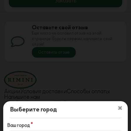
Заказать
Оставьте свой отзыв
Еще никто не оставил отзыв на этой
странице. Будьте первым, напишите свой
отзыв!
Оставить отзыв
Акции
Условия доставки
Способы оплаты
Напишите нам
Телефон
Телефон
78442240908
78442241715
Выберите город
Телефон
79610733757
Ваш город