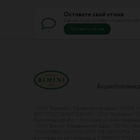
Оставьте свой отзыв
Еще никто не оставил отзыв на этой
Оставить отзыв
Акции
Условия 
• ООО "Акварель" Юридический адрес: 125368, г. Мо
КПП: 7733271660/773301001 • ООО "Волгамолл" Юрид
Волгоградская обл., г. Волжский, ул. Александро
• ООО "Восток" Юридический адрес: 125124, г. Москва
7714375488/771401001 ОГРН: 1167746192954 • ООО "
Волгоград, ул. им. Гагарина, д. 9 ИНН/КПП: 97152