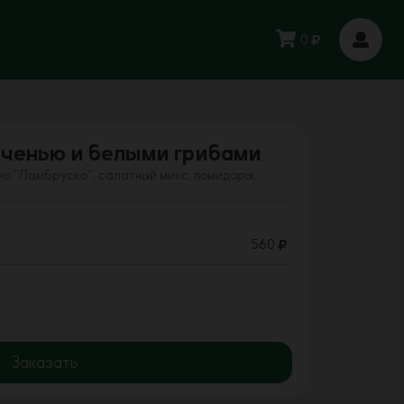
0
еченью и белыми грибами
но “Ламбруско”, салатный микс, помидоры,
560
Заказать