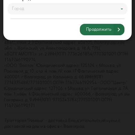
Город
• ООО "Акварель" Юридический адрес: 125368, г. Москва, ул.
Барышиха, д. 21, пом. 4/1 Фактический адрес: 400062, г.
Волгоград, пр-кт Университетский, д. 107 ИНН/КПП:
Продолжить
7733271660/773301001 • ООО "Волгамолл" Юридический
адрес: 123112, г. Москва, наб. Пресненская, д. 8, стр. 1, пом.
484С, комн. 2,3 Фактический адрес: 404105, Волгоградская
обл., г. Волжский, ул. Александрова, д. 18 А, ТРЦ
«ВОЛГАМОЛЛ», эт. 2 ИНН/КПП: 7736261854/770301001 ОГРН:
1167746190974
• ООО "Восток" Юридический адрес: 125124, г. Москва, ул.
Расковой, д. 10, стр. 4, пом. IV, ком.17 Фактический адрес:
400001, г. Волгоград, ул. Калинина, д. 6б ИНН/КПП:
7714375488/771401001 ОГРН: 1167746192954 • ООО "Центр"
Юридический адрес: 127106, г. Москва, ул. Гостиничная, д. 7А,
пом. 1, комн. 4 Фактический адрес: 400066, г. Волгоград, ул. им.
Гагарина, д. 9 ИНН/КПП: 9715243784/771501001 ОГРН:
1167746190171
Траттория "Римини" - доставка блюд итальянской кухни с
доставкой на дом и в офис в г. Волгоград