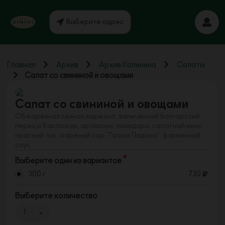
Выберите адрес
Главная
Архив
Архив Калинина
Салаты
Салат со свининой и овощами
Салат со свининой и овощами
Обжаренная свиная вырезка, запечённый болгарский
перец и баклажан, артишоки, помидоры, салатный микс,
красный лук, жареный сыр “Грана Падано”, фирменный
соус
Выберите один из вариантов
300 г
730
Выберите количество
1