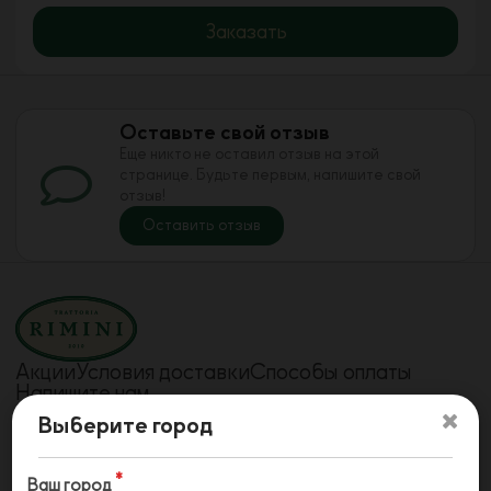
Заказать
Оставьте свой отзыв
Еще никто не оставил отзыв на этой
странице. Будьте первым, напишите свой
отзыв!
Оставить отзыв
Акции
Условия доставки
Способы оплаты
Напишите нам
Телефон
Телефон
Выберите город
78442240908
78442241715
Телефон
79610733757
Ваш город