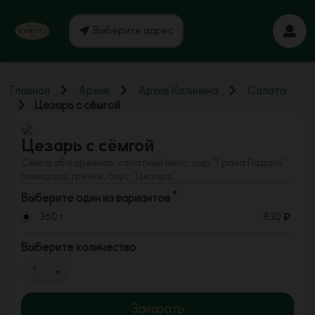
Выберите адрес
Главная
Архив
Архив Калинина
Салаты
Цезарь с сёмгой
Цезарь с сёмгой
Сёмга обжаренная, салатный микс, сыр “Грана Падано”,
помидоры, гренки, соус “Цезарь”
Выберите один из вариантов
360 г
830
Выберите количество
1
Заказать