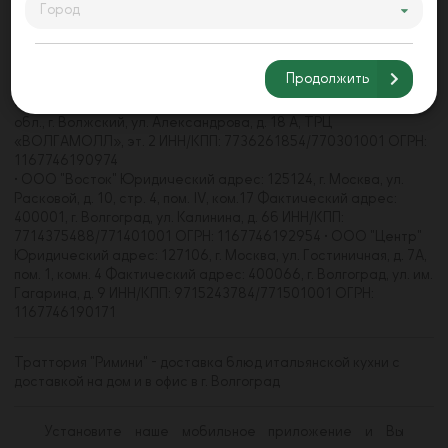
• ООО "Акварель" Юридический адрес: 125368, г. Москва, ул.
Город
Барышиха, д. 21, пом. 4/1 Фактический адрес: 400062, г.
Волгоград, пр-кт Университетский, д. 107 ИНН/КПП:
7733271660/773301001 • ООО "Волгамолл" Юридический
Продолжить
адрес: 123112, г. Москва, наб. Пресненская, д. 8, стр. 1, пом.
484С, комн. 2,3 Фактический адрес: 404105, Волгоградская
обл., г. Волжский, ул. Александрова, д. 18 А, ТРЦ
«ВОЛГАМОЛЛ», эт. 2 ИНН/КПП: 7736261854/770301001 ОГРН:
1167746190974
• ООО "Восток" Юридический адрес: 125124, г. Москва, ул.
Расковой, д. 10, стр. 4, пом. IV, ком.17 Фактический адрес:
400001, г. Волгоград, ул. Калинина, д. 6б ИНН/КПП:
7714375488/771401001 ОГРН: 1167746192954 • ООО "Центр"
Юридический адрес: 127106, г. Москва, ул. Гостиничная, д. 7А,
пом. 1, комн. 4 Фактический адрес: 400066, г. Волгоград, ул. им.
Гагарина, д. 9 ИНН/КПП: 9715243784/771501001 ОГРН:
1167746190171
Траттория "Римини" - доставка блюд итальянской кухни с
доставкой на дом и в офис в г. Волгоград
Установите наше мобильное приложение и Вы