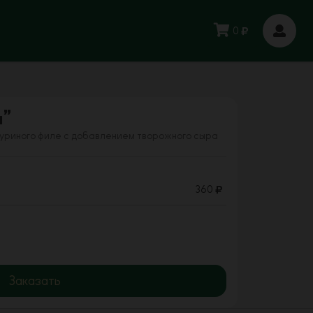
0
и”
куриного филе с добавлением творожного сыра
360
Заказать