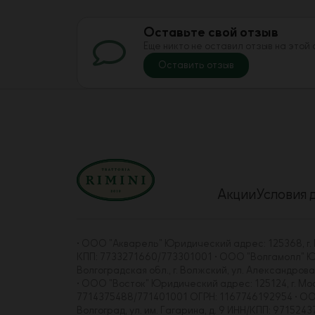
Оставьте свой отзыв
Еще никто не оставил отзыв на этой
Оставить отзыв
Акции
Условия 
• ООО "Акварель" Юридический адрес: 125368, г. Мо
КПП: 7733271660/773301001 • ООО "Волгамолл" Юрид
Волгоградская обл., г. Волжский, ул. Александро
• ООО "Восток" Юридический адрес: 125124, г. Москва
7714375488/771401001 ОГРН: 1167746192954 • ООО "
Волгоград, ул. им. Гагарина, д. 9 ИНН/КПП: 97152