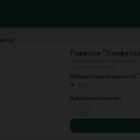
нфетки”
Равиоли “Конфетк
Цветные равиоли с начинкой из 
со сливочным соусом
Выберите один из вариантов
200 г
Выберите количество
1