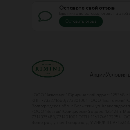
Оставьте свой отзыв
Еще никто не оставил отзыв на этой
Оставить отзыв
Акции
Условия 
• ООО "Акварель" Юридический адрес: 125368, г. Мо
КПП: 7733271660/773301001 • ООО "Волгамолл" Юрид
Волгоградская обл., г. Волжский, ул. Александро
• ООО "Восток" Юридический адрес: 125124, г. Москва
7714375488/771401001 ОГРН: 1167746192954 • ООО "
Волгоград, ул. им. Гагарина, д. 9 ИНН/КПП: 97152