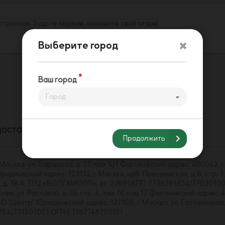
 странице. Будьте первым, напишите свой отзыв!
Выберите город
Ваш город
Город
доставки
Способы оплаты
Напишите нам
Продолжить
сква, ул. Барышиха, д. 21, пом. 4/1 Фактический адрес: 400062, г.
ический адрес: 123112, г. Москва, наб. Пресненская, д. 8, стр. 1,
ва, д. 18 А, ТРЦ «ВОЛГАМОЛЛ», эт. 2 ИНН/КПП: 7736261854/7703010
, ул. Расковой, д. 10, стр. 4, пом. IV, ком.17 Фактический адрес: 4
Центр" Юридический адрес: 127106, г. Москва, ул. Гостиничная, д. 
43784/771501001 ОГРН: 1167746190171