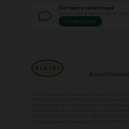
Оставьте свой отзыв
Еще никто не оставил отзыв на этой
Оставить отзыв
Акции
Условия 
• ООО "Акварель" Юридический адрес: 125368, г. Мо
КПП: 7733271660/773301001 • ООО "Волгамолл" Юрид
Волгоградская обл., г. Волжский, ул. Александро
• ООО "Восток" Юридический адрес: 125124, г. Москва
7714375488/771401001 ОГРН: 1167746192954 • ООО "
Волгоград, ул. им. Гагарина, д. 9 ИНН/КПП: 97152