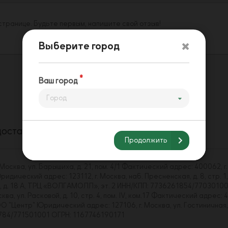
 странице. Будьте первым, напишите свой отзыв!
Выберите город
Ваш город
Город
доставки
Способы оплаты
Напишите нам
Продолжить
сква, ул. Барышиха, д. 21, пом. 4/1 Фактический адрес: 400062, г.
ический адрес: 123112, г. Москва, наб. Пресненская, д. 8, стр. 1,
ва, д. 18 А, ТРЦ «ВОЛГАМОЛЛ», эт. 2 ИНН/КПП: 7736261854/7703010
, ул. Расковой, д. 10, стр. 4, пом. IV, ком.17 Фактический адрес: 4
Центр" Юридический адрес: 127106, г. Москва, ул. Гостиничная, д. 
43784/771501001 ОГРН: 1167746190171