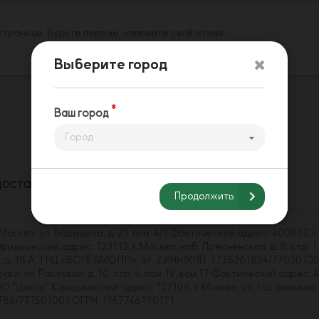
 странице. Будьте первым, напишите свой отзыв!
Выберите город
Ваш город
Город
доставки
Способы оплаты
Напишите нам
Продолжить
сква, ул. Барышиха, д. 21, пом. 4/1 Фактический адрес: 400062, г.
ический адрес: 123112, г. Москва, наб. Пресненская, д. 8, стр. 1,
ва, д. 18 А, ТРЦ «ВОЛГАМОЛЛ», эт. 2 ИНН/КПП: 7736261854/7703010
, ул. Расковой, д. 10, стр. 4, пом. IV, ком.17 Фактический адрес: 4
Центр" Юридический адрес: 127106, г. Москва, ул. Гостиничная, д. 
43784/771501001 ОГРН: 1167746190171