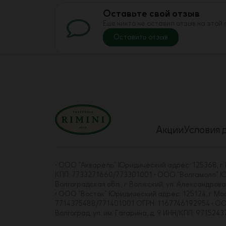
Оставьте свой отзыв
Еще никто не оставил отзыв на этой
Оставить отзыв
Акции
Условия 
• ООО "Акварель" Юридический адрес: 125368, г. Мо
КПП: 7733271660/773301001 • ООО "Волгамолл" Юрид
Волгоградская обл., г. Волжский, ул. Александро
• ООО "Восток" Юридический адрес: 125124, г. Москва
7714375488/771401001 ОГРН: 1167746192954 • ООО "
Волгоград, ул. им. Гагарина, д. 9 ИНН/КПП: 97152