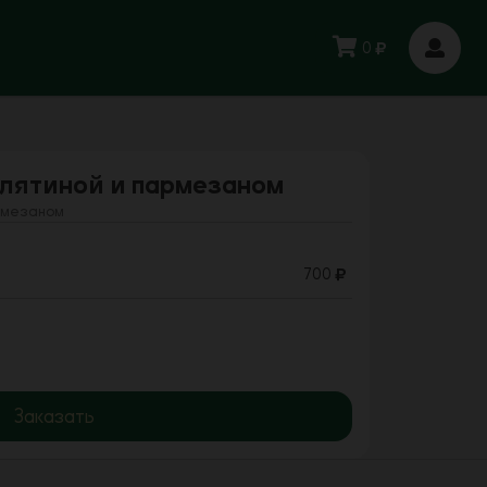
0
елятиной и пармезаном
рмезаном
700
Заказать