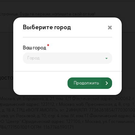
 странице. Будьте первым, напишите свой отзыв!
Выберите город
Ваш город
Город
доставки
Способы оплаты
Напишите нам
Продолжить
сква, ул. Барышиха, д. 21, пом. 4/1 Фактический адрес: 400062, г.
ический адрес: 123112, г. Москва, наб. Пресненская, д. 8, стр. 1,
ва, д. 18 А, ТРЦ «ВОЛГАМОЛЛ», эт. 2 ИНН/КПП: 7736261854/7703010
, ул. Расковой, д. 10, стр. 4, пом. IV, ком.17 Фактический адрес: 4
Центр" Юридический адрес: 127106, г. Москва, ул. Гостиничная, д. 
43784/771501001 ОГРН: 1167746190171