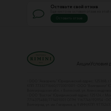
Оставьте свой отзыв
Еще никто не оставил отзыв на этой
Оставить отзыв
Акции
Условия 
• ООО "Акварель" Юридический адрес: 125368, г. Мо
КПП: 7733271660/773301001 • ООО "Волгамолл" Юрид
Волгоградская обл., г. Волжский, ул. Александро
• ООО "Восток" Юридический адрес: 125124, г. Москва
7714375488/771401001 ОГРН: 1167746192954 • ООО "
Волгоград, ул. им. Гагарина, д. 9 ИНН/КПП: 97152