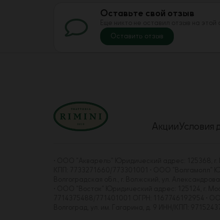
Оставьте свой отзыв
Еще никто не оставил отзыв на этой
Оставить отзыв
Акции
Условия 
• ООО "Акварель" Юридический адрес: 125368, г. Мо
КПП: 7733271660/773301001 • ООО "Волгамолл" Юрид
Волгоградская обл., г. Волжский, ул. Александро
• ООО "Восток" Юридический адрес: 125124, г. Москва
7714375488/771401001 ОГРН: 1167746192954 • ООО "
Волгоград, ул. им. Гагарина, д. 9 ИНН/КПП: 97152