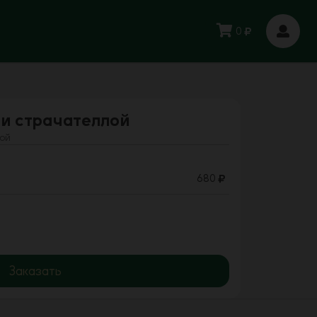
0
 и страчателлой
лой
680
Заказать