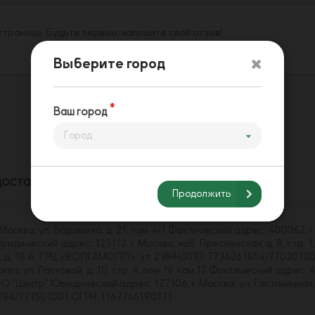
 странице. Будьте первым, напишите свой отзыв!
Выберите город
Ваш город
Город
доставки
Способы оплаты
Напишите нам
Продолжить
сква, ул. Барышиха, д. 21, пом. 4/1 Фактический адрес: 400062, г.
ический адрес: 123112, г. Москва, наб. Пресненская, д. 8, стр. 1,
ва, д. 18 А, ТРЦ «ВОЛГАМОЛЛ», эт. 2 ИНН/КПП: 7736261854/7703010
, ул. Расковой, д. 10, стр. 4, пом. IV, ком.17 Фактический адрес: 4
Центр" Юридический адрес: 127106, г. Москва, ул. Гостиничная, д. 
43784/771501001 ОГРН: 1167746190171