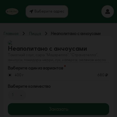
Выберите адрес
Главная
Пицца
Неаполитано с анчоусами
Неаполитано с анчоусами
Томатный соус, сыры "Моцарелла", "Страчателла",
анчоусы, помидоры черри, лук, каперсы, зеленое масло
Выберите один из вариантов
400 г
680
Выберите количество
1
Заказать