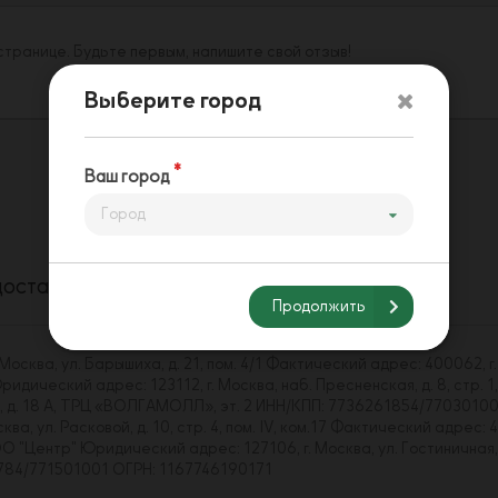
 странице. Будьте первым, напишите свой отзыв!
Выберите город
Ваш город
Город
доставки
Способы оплаты
Напишите нам
Продолжить
сква, ул. Барышиха, д. 21, пом. 4/1 Фактический адрес: 400062, г.
ический адрес: 123112, г. Москва, наб. Пресненская, д. 8, стр. 1,
ва, д. 18 А, ТРЦ «ВОЛГАМОЛЛ», эт. 2 ИНН/КПП: 7736261854/7703010
, ул. Расковой, д. 10, стр. 4, пом. IV, ком.17 Фактический адрес: 4
Центр" Юридический адрес: 127106, г. Москва, ул. Гостиничная, д. 
43784/771501001 ОГРН: 1167746190171