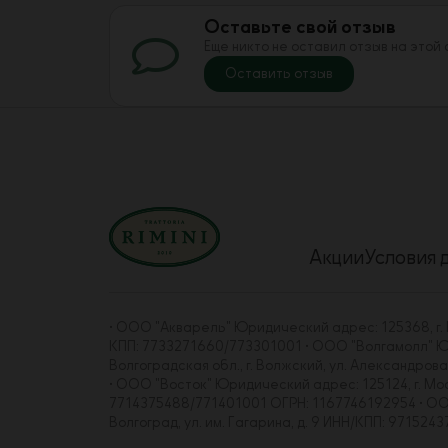
Оставьте свой отзыв
Еще никто не оставил отзыв на этой
Оставить отзыв
Акции
Условия 
• ООО "Акварель" Юридический адрес: 125368, г. Мо
КПП: 7733271660/773301001 • ООО "Волгамолл" Юрид
Волгоградская обл., г. Волжский, ул. Александро
• ООО "Восток" Юридический адрес: 125124, г. Москва
7714375488/771401001 ОГРН: 1167746192954 • ООО "
Волгоград, ул. им. Гагарина, д. 9 ИНН/КПП: 97152