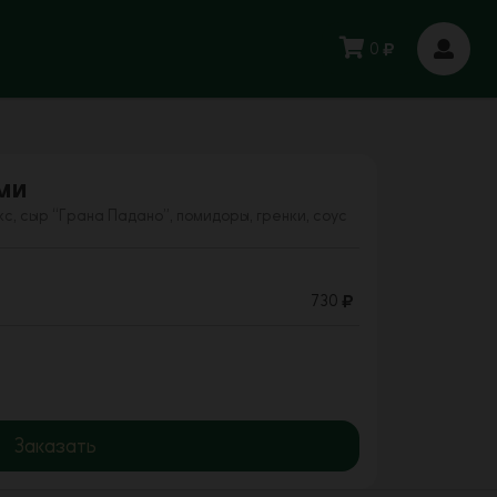
0
ми
с, сыр “Грана Падано”, помидоры, гренки, соус
730
Заказать