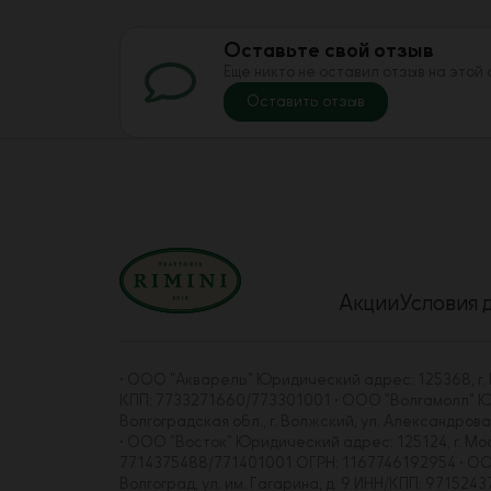
Оставьте свой отзыв
Еще никто не оставил отзыв на этой
Оставить отзыв
Акции
Условия 
• ООО "Акварель" Юридический адрес: 125368, г. Мо
КПП: 7733271660/773301001 • ООО "Волгамолл" Юрид
Волгоградская обл., г. Волжский, ул. Александро
• ООО "Восток" Юридический адрес: 125124, г. Москва
7714375488/771401001 ОГРН: 1167746192954 • ООО "
Волгоград, ул. им. Гагарина, д. 9 ИНН/КПП: 97152