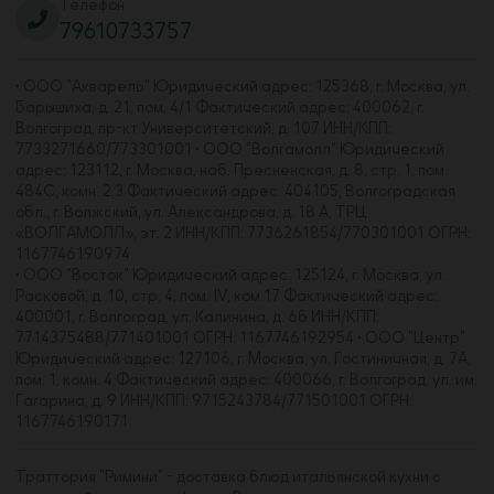
Телефон
79610733757
• ООО "Акварель" Юридический адрес: 125368, г. Москва, ул.
Барышиха, д. 21, пом. 4/1 Фактический адрес: 400062, г.
Волгоград, пр-кт Университетский, д. 107 ИНН/КПП:
7733271660/773301001 • ООО "Волгамолл" Юридический
адрес: 123112, г. Москва, наб. Пресненская, д. 8, стр. 1, пом.
484С, комн. 2,3 Фактический адрес: 404105, Волгоградская
обл., г. Волжский, ул. Александрова, д. 18 А, ТРЦ
«ВОЛГАМОЛЛ», эт. 2 ИНН/КПП: 7736261854/770301001 ОГРН:
1167746190974
• ООО "Восток" Юридический адрес: 125124, г. Москва, ул.
Расковой, д. 10, стр. 4, пом. IV, ком.17 Фактический адрес:
400001, г. Волгоград, ул. Калинина, д. 6б ИНН/КПП:
7714375488/771401001 ОГРН: 1167746192954 • ООО "Центр"
Юридический адрес: 127106, г. Москва, ул. Гостиничная, д. 7А,
пом. 1, комн. 4 Фактический адрес: 400066, г. Волгоград, ул. им.
Гагарина, д. 9 ИНН/КПП: 9715243784/771501001 ОГРН:
1167746190171
Траттория "Римини" - доставка блюд итальянской кухни с