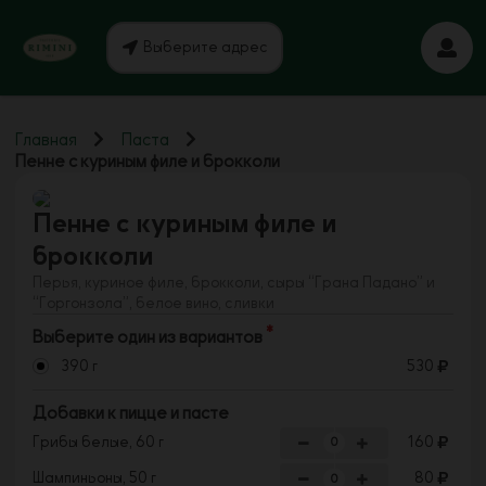
Выберите адрес
Главная
Паста
Пенне с куриным филе и брокколи
Пенне с куриным филе и
брокколи
Перья, куриное филе, брокколи, сыры “Грана Падано” и
“Горгонзола”, белое вино, сливки
Выберите один из вариантов
390 г
530
Добавки к пицце и пасте
Грибы белые, 60 г
160
Шампиньоны, 50 г
80