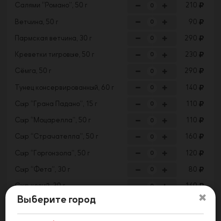
Салями “Романо”, 50 г
210
Ветчина, 50 г
90
Пармская ветчина, 30 г
290
Креветки тигровые, 50 г
230
Сёмга, 50 г
290
Тунец консервированный, 60 г
140
Сыр “Грана Падано”, 15 г
110
Сыр “Моцарелла”, 50 г
110
Сыр “Страчателла”, 50 г
160
Сыр “Горгонзола”, 50 г
120
Сыр “Фета”, 30 г
80
Сыр козий, 30 г
140
Выберите город
Выберите количество