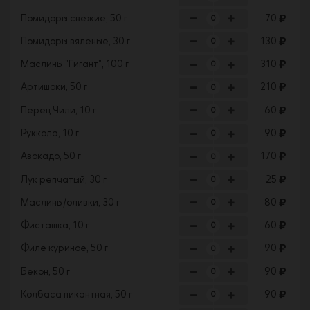
Помидоры свежие, 50 г
70
Помидоры вяленые, 30 г
130
Маслины "Гигант", 100 г
310
Артишоки, 50 г
210
Перец Чили, 10 г
60
Руккола, 10 г
90
Авокадо, 50 г
170
Лук репчатый, 30 г
25
Маслины/оливки, 30 г
80
Фисташка, 10 г
60
Филе куриное, 50 г
90
Бекон, 50 г
90
Колбаса пикантная, 50 г
90