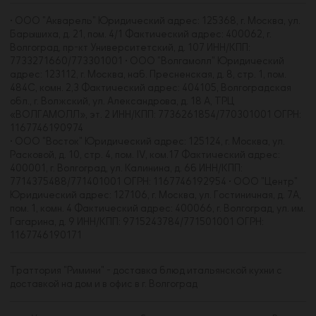
• ООО "Акварель" Юридический адрес: 125368, г. Москва, ул.
Барышиха, д. 21, пом. 4/1 Фактический адрес: 400062, г.
Волгоград, пр-кт Университетский, д. 107 ИНН/КПП:
7733271660/773301001 • ООО "Волгамолл" Юридический
адрес: 123112, г. Москва, наб. Пресненская, д. 8, стр. 1, пом.
484С, комн. 2,3 Фактический адрес: 404105, Волгоградская
обл., г. Волжский, ул. Александрова, д. 18 А, ТРЦ
«ВОЛГАМОЛЛ», эт. 2 ИНН/КПП: 7736261854/770301001 ОГРН:
1167746190974
• ООО "Восток" Юридический адрес: 125124, г. Москва, ул.
Расковой, д. 10, стр. 4, пом. IV, ком.17 Фактический адрес:
400001, г. Волгоград, ул. Калинина, д. 6б ИНН/КПП:
7714375488/771401001 ОГРН: 1167746192954 • ООО "Центр"
Юридический адрес: 127106, г. Москва, ул. Гостиничная, д. 7А,
пом. 1, комн. 4 Фактический адрес: 400066, г. Волгоград, ул. им.
Гагарина, д. 9 ИНН/КПП: 9715243784/771501001 ОГРН:
1167746190171
Траттория "Римини" - доставка блюд итальянской кухни с
доставкой на дом и в офис в г. Волгоград