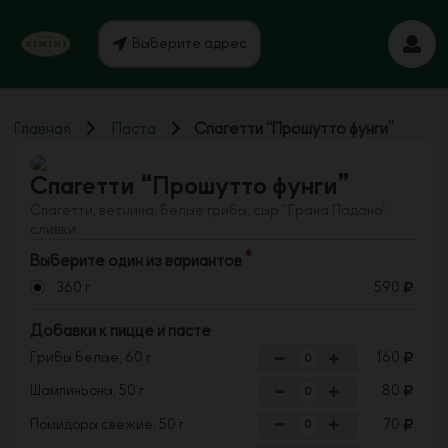
Выберите адрес
Главная
Паста
Спагетти “Прошутто фунги”
Спагетти “Прошутто фунги”
Спагетти, ветчина, белые грибы, сыр “Грана Падано”,
сливки
Выберите один из вариантов
360 г
590
Добавки к пицце и пасте
Грибы белые, 60 г
160
Шампиньоны, 50 г
80
Помидоры свежие, 50 г
70