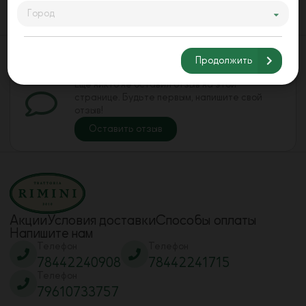
Заказать
Город
Продолжить
Оставьте свой отзыв
Еще никто не оставил отзыв на этой
странице. Будьте первым, напишите свой
отзыв!
Оставить отзыв
Акции
Условия доставки
Способы оплаты
Напишите нам
Телефон
Телефон
78442240908
78442241715
Телефон
79610733757