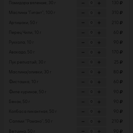
Помидоры вяленые, 30 г
130
Маслины "Гигант", 100 г
310
Артишоки, 50 г
210
Перец Чили, 10 г
60
Руккола, 10 г
90
Авокадо, 50 г
170
Лук репчатый, 30 г
25
Маслины/оливки, 30 г
80
Фисташка, 10 г
60
Филе куриное, 50 г
90
Бекон, 50 г
90
Колбаса пикантная, 50 г
90
Салями “Романо”, 50 г
210
Ветчина, 50 г
90