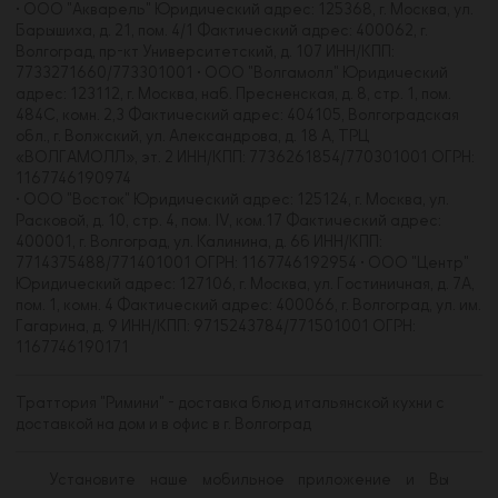
• ООО "Акварель" Юридический адрес: 125368, г. Москва, ул.
Барышиха, д. 21, пом. 4/1 Фактический адрес: 400062, г.
Волгоград, пр-кт Университетский, д. 107 ИНН/КПП:
7733271660/773301001 • ООО "Волгамолл" Юридический
адрес: 123112, г. Москва, наб. Пресненская, д. 8, стр. 1, пом.
484С, комн. 2,3 Фактический адрес: 404105, Волгоградская
обл., г. Волжский, ул. Александрова, д. 18 А, ТРЦ
«ВОЛГАМОЛЛ», эт. 2 ИНН/КПП: 7736261854/770301001 ОГРН:
1167746190974
• ООО "Восток" Юридический адрес: 125124, г. Москва, ул.
Расковой, д. 10, стр. 4, пом. IV, ком.17 Фактический адрес:
400001, г. Волгоград, ул. Калинина, д. 6б ИНН/КПП:
7714375488/771401001 ОГРН: 1167746192954 • ООО "Центр"
Юридический адрес: 127106, г. Москва, ул. Гостиничная, д. 7А,
пом. 1, комн. 4 Фактический адрес: 400066, г. Волгоград, ул. им.
Гагарина, д. 9 ИНН/КПП: 9715243784/771501001 ОГРН:
1167746190171
Траттория "Римини" - доставка блюд итальянской кухни с
доставкой на дом и в офис в г. Волгоград
Установите наше мобильное приложение и Вы