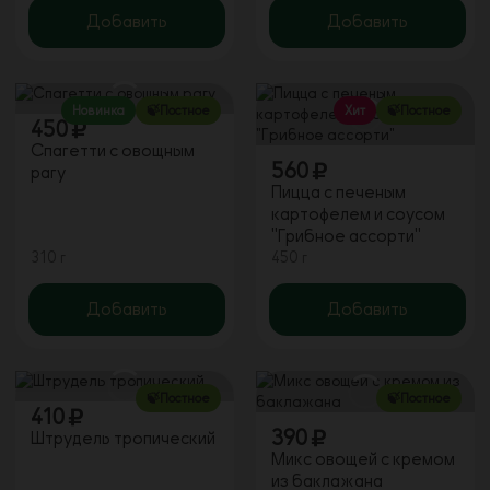
Добавить
Добавить
Новинка
🍃Постное
Хит
🍃Постное
450
Спагетти с овощным
560
рагу
Пицца с печеным
картофелем и соусом
"Грибное ассорти"
310 г
450 г
Добавить
Добавить
🍃Постное
🍃Постное
410
390
Штрудель тропический
Микс овощей с кремом
из баклажана