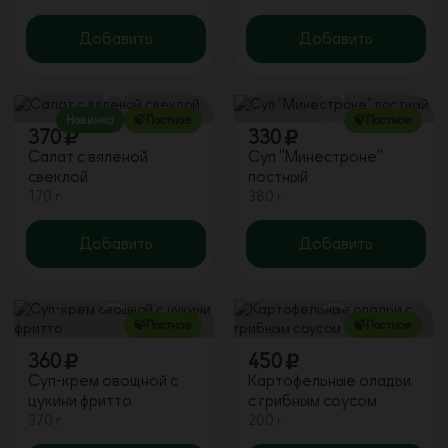
Добавить
Добавить
Новинка
🍃Постное
🍃Постное
370
330
Салат с вяленой
Суп "Минестроне"
свеклой
постный
170 г
380 г
Добавить
Добавить
🍃Постное
🍃Постное
360
450
Суп-крем овощной с
Картофельные оладьи
цукини фритто
с грибным соусом
370 г
200 г