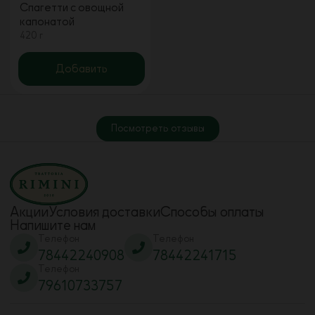
Спагетти с овощной
капонатой
420 г
Добавить
Посмотреть отзывы
Акции
Условия доставки
Способы оплаты
Напишите нам
Телефон
Телефон
78442240908
78442241715
Телефон
79610733757