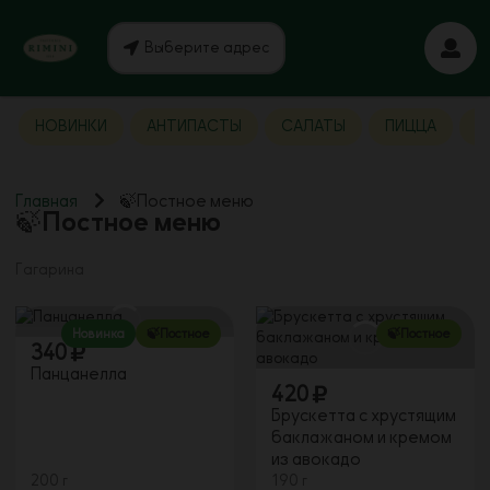
Выберите адрес
НОВИНКИ
АНТИПАСТЫ
САЛАТЫ
ПИЦЦА
Р
Главная
🍃Постное меню
🍃Постное меню
Гагарина
Новинка
🍃Постное
🍃Постное
340
Панцанелла
420
Брускетта с хрустящим
баклажаном и кремом
из авокадо
200 г
190 г