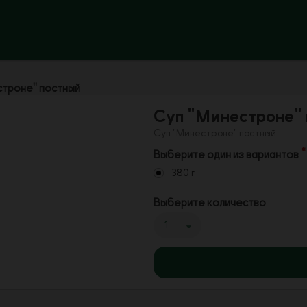
строне" постный
Суп "Минестроне"
Суп "Минестроне" постный
Выберите один из вариантов
380 г
Выберите количество
1