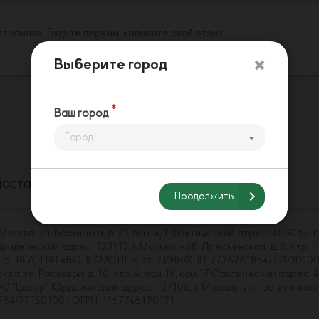
 странице. Будьте первым, напишите свой отзыв!
Выберите город
Ваш город
Город
доставки
Способы оплаты
Напишите нам
Продолжить
сква, ул. Барышиха, д. 21, пом. 4/1 Фактический адрес: 400062, г.
ический адрес: 123112, г. Москва, наб. Пресненская, д. 8, стр. 1,
ва, д. 18 А, ТРЦ «ВОЛГАМОЛЛ», эт. 2 ИНН/КПП: 7736261854/7703010
, ул. Расковой, д. 10, стр. 4, пом. IV, ком.17 Фактический адрес: 4
Центр" Юридический адрес: 127106, г. Москва, ул. Гостиничная, д. 
43784/771501001 ОГРН: 1167746190171