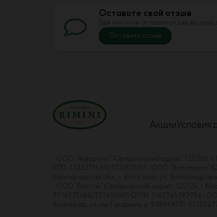
Оставьте свой отзыв
Еще никто не оставил отзыв на этой
Оставить отзыв
Акции
Условия 
• ООО "Акварель" Юридический адрес: 125368, г. Мо
КПП: 7733271660/773301001 • ООО "Волгамолл" Юрид
Волгоградская обл., г. Волжский, ул. Александро
• ООО "Восток" Юридический адрес: 125124, г. Москва
7714375488/771401001 ОГРН: 1167746192954 • ООО "
Волгоград, ул. им. Гагарина, д. 9 ИНН/КПП: 97152